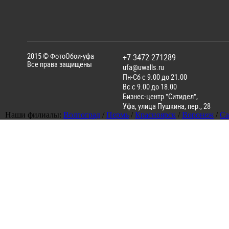
2015 ©
ФотоОбои-уфа
+7 3472 271289
Все права защищены
ufa@uwalls.ru
Пн-Сб с 9.00 до 21.00
Вс с 9.00 до 18.00
Бизнес-центр "Ситидел",
Уфа
,
улица Пушкина, пер., 28
Наши филиалы:
Волгоград
/
Пермь
/
Красноярск
/
Воронеж
/
Са